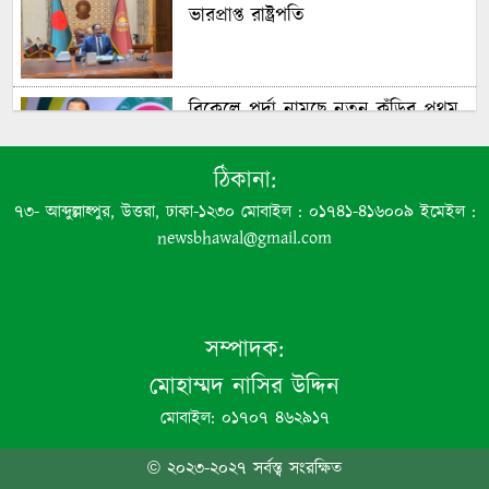
ভারপ্রাপ্ত রাষ্ট্রপতি
বিকেলে পর্দা নামছে নতুন কুঁড়ির প্রথম
আসরের, পুরস্কার দেবেন প্রধানমন্ত্রী
ঠিকানা:
৭৩- আব্দুল্লাহ্পুর, উত্তরা, ঢাকা-১২৩০ মোবাইল : ০১৭৪১-৪১৬০০৯ ইমেইল :
সব বাধা অতিক্রম করে দেশকে এগিয়ে
newsbhawal@gmail.com
নিতে চায় সরকার: প্রধানমন্ত্রী
সম্পাদক:
‘জাতীয় স্টার্টআপ ও উদ্যোক্তা প্ল্যাটফর্ম’
উদ্বোধন করলেন প্রধানমন্ত্রী
মোহাম্মদ নাসির উদ্দিন
মোবাইল: ০১৭০৭ ৪৬২৯১৭
আর্জেন্টিনার ম্যাচে এবার কাকে রেফারি
© ২০২৩-২০২৭ সর্বস্ত্ব সংরক্ষিত
নিয়োগ দিল ফিফা