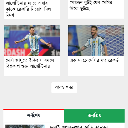
গোল্ডেন বুটই যেন মেসির
আর্জেন্টিনার ম্যাচে এবার
দিকে ছুটছে!
কাকে রেফারি নিয়োগ দিল
ফিফা
মেসি জাদুতে ইতিহাস বদলে
এক ম্যাচে মেসির যত রেকর্ড
বিশ্বকাপ শুরু আর্জেন্টিনার
আরও খবর
সর্বশেষ
জনপ্রিয়
জুলাই গণঅভ্যুত্থান স্মৃতি জাদুঘর