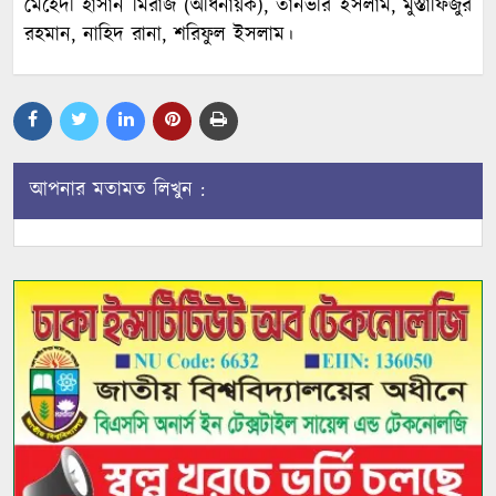
মেহেদী হাসান মিরাজ (অধিনায়ক), তানভীর ইসলাম, মুস্তাফিজুর
রহমান, নাহিদ রানা, শরিফুল ইসলাম।
আপনার মতামত লিখুন :