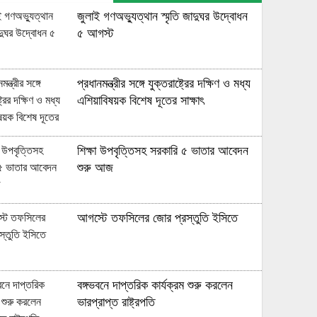
জুলাই গণঅভ্যুত্থান স্মৃতি জাদুঘর উদ্বোধন
মিশন হেক্সা, নেইমারকে নিয়েই বিশ্বকাপে
৫ আগস্ট
যাচ্ছে ব্রাজিল
প্রধানমন্ত্রীর সঙ্গে যুক্তরাষ্ট্রের দক্ষিণ ও মধ্য
মিরপুরে সিরিজ জয়ের লক্ষ্য টাইগারদের,
এশিয়াবিষয়ক বিশেষ দূতের সাক্ষাৎ
রেকর্ডের সামনে লিটন
শিক্ষা উপবৃত্তিসহ সরকারি ৫ ভাতার আবেদন
সিরিজ নির্ধারণী ম্যাচে টস হেরে ব্যাটিংয়ে
শুরু আজ
বাংলাদেশ
আগস্টে তফসিলের জোর প্রস্তুতি ইসিতে
তামিমের নেতৃত্বে বিসিবির প্রথম সভায় যেসব
সিদ্ধান্ত হলো
বঙ্গভবনে দাপ্তরিক কার্যক্রম শুরু করলেন
আইসিসির সিদ্ধান্ত মেনে নিয়ে যা বললো
ভারপ্রাপ্ত রাষ্ট্রপতি
বিসিবি