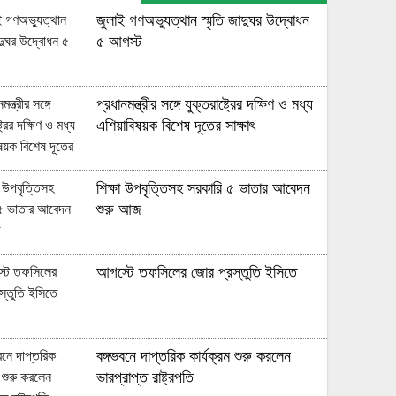
জুলাই গণঅভ্যুত্থান স্মৃতি জাদুঘর উদ্বোধন
মিশন হেক্সা, নেইমারকে নিয়েই বিশ্বকাপে
৫ আগস্ট
যাচ্ছে ব্রাজিল
প্রধানমন্ত্রীর সঙ্গে যুক্তরাষ্ট্রের দক্ষিণ ও মধ্য
মিরপুরে সিরিজ জয়ের লক্ষ্য টাইগারদের,
এশিয়াবিষয়ক বিশেষ দূতের সাক্ষাৎ
রেকর্ডের সামনে লিটন
শিক্ষা উপবৃত্তিসহ সরকারি ৫ ভাতার আবেদন
সিরিজ নির্ধারণী ম্যাচে টস হেরে ব্যাটিংয়ে
শুরু আজ
বাংলাদেশ
আগস্টে তফসিলের জোর প্রস্তুতি ইসিতে
তামিমের নেতৃত্বে বিসিবির প্রথম সভায় যেসব
সিদ্ধান্ত হলো
বঙ্গভবনে দাপ্তরিক কার্যক্রম শুরু করলেন
আইসিসির সিদ্ধান্ত মেনে নিয়ে যা বললো
ভারপ্রাপ্ত রাষ্ট্রপতি
বিসিবি