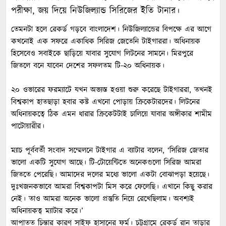
পরীক্ষা, জয় দিয়ে নিউজিল্যান্ড সিরিজের ইতি টানার।
তেমনটা হলে রেকর্ড গড়বে বাংলাদেশ। নিউজিল্যান্ডের বিপক্ষে এর আগে
কখনোই এক সফরে একাধিক সিরিজ জেতেনি টাইগাররা। অধিনায়ক
হিসেবেও সবাইকে ছাড়িয়ে যাবার সুযোগ লিটনের সামনে। মিরপুরে
জিতলে বনে যাবেন দেশের সফলতম টি-২০ অধিনায়ক।
২০ ওভারের ফরম্যাটে যখন অভ্যস্ত হওয়া শুরু করেছে টাইগাররা, তখনই
বিশ্বকাপ হাতছাড়া হবার কষ্ট এখনো পোড়ায় ক্রিকেটারদের। লিটনের
অধিনায়কত্বে ঠিক এমন ধারার ক্রিকেটটাই চালিয়ে যাবার অঙ্গীকার শামীম
পাটোয়ারীর।
ম্যাচ পূর্ববর্তী সংবাদ সম্মেলনে টাইগার এ ব্যাটার বলেন, ‘সিরিজ জেতার
ভালো একটি সুযোগ আছে। টি-টোয়েন্টিতে অনেকগুলো সিরিজ আমরা
জিততে পেরেছি। আমাদের দলের মধ্যে ভালো একটা বোঝাপড়া হয়েছে।
দুঃখজনকভাবে আমরা বিশ্বকাপটা মিস করে ফেলেছি। এখানে কিছু করার
নেই। তাও আমরা অনেক ভালো প্রস্তুতি নিয়ে রেখেছিলাম। অবশ্যই
অধিনায়কত্ব ম্যাটার করে।’
আপাতত চিন্তার কারণ সাইফ হাসানের ফর্ম। চট্টগ্রামে রেকর্ড রান তাড়ার