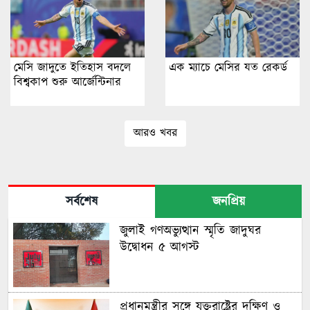
মেসি জাদুতে ইতিহাস বদলে
এক ম্যাচে মেসির যত রেকর্ড
বিশ্বকাপ শুরু আর্জেন্টিনার
আরও খবর
সর্বশেষ
জনপ্রিয়
জুলাই গণঅভ্যুত্থান স্মৃতি জাদুঘর
উদ্বোধন ৫ আগস্ট
প্রধানমন্ত্রীর সঙ্গে যুক্তরাষ্ট্রের দক্ষিণ ও