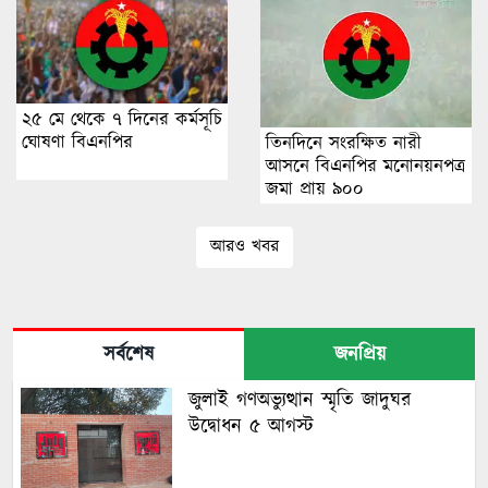
২৫ মে থেকে ৭ দিনের কর্মসূচি
ঘোষণা বিএনপির
তিনদিনে সংরক্ষিত নারী
আসনে বিএনপির মনোনয়নপত্র
জমা প্রায় ৯০০
আরও খবর
সর্বশেষ
জনপ্রিয়
জুলাই গণঅভ্যুত্থান স্মৃতি জাদুঘর
উদ্বোধন ৫ আগস্ট