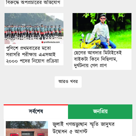
বিরুদ্ধে অপপ্রচারের অভিযোগ
পুলিশে প্রথমবারের মতো
ছেলের আবদার মিটাইতেই
সরাসরি পরীক্ষায় এএসআই
বাইকটা কিনে দিছিলাম,
২০০০ পদের নিয়োগ প্রক্রিয়া
দুর্ঘটনায় গেল প্রাণ
শুরু
আরও খবর
সর্বশেষ
জনপ্রিয়
জুলাই গণঅভ্যুত্থান স্মৃতি জাদুঘর
উদ্বোধন ৫ আগস্ট