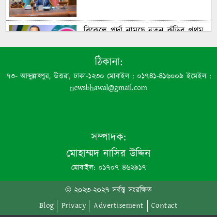
বিকেলে পর্দা নামছে নতুন কুঁড়ির প্রথম
আসরের, পুরস্কার দেবেন প্রধানমন্ত্রী
ঠিকানা:
৭৩- আব্দুল্লাহ্পুর, উত্তরা, ঢাকা-১২৩০ মোবাইল : ০১৭৪১-৪১৬০০৯ ইমেইল :
সব বাধা অতিক্রম করে দেশকে এগিয়ে
newsbhawal@gmail.com
নিতে চায় সরকার: প্রধানমন্ত্রী
সম্পাদক:
‘জাতীয় স্টার্টআপ ও উদ্যোক্তা প্ল্যাটফর্ম’
উদ্বোধন করলেন প্রধানমন্ত্রী
মোহাম্মদ নাসির উদ্দিন
মোবাইল: ০১৭০৭ ৪৬২৯১৭
আর্জেন্টিনার ম্যাচে এবার কাকে রেফারি
© ২০২৩-২০২৭ সর্বস্ত্ব সংরক্ষিত
নিয়োগ দিল ফিফা
Blog
Privacy
Advertisement
Contact