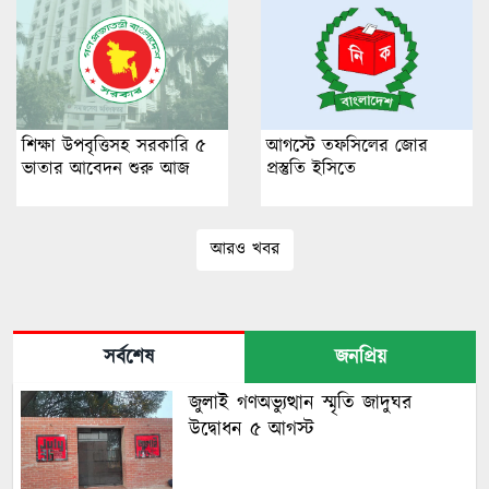
শিক্ষা উপবৃত্তিসহ সরকারি ৫
আগস্টে তফসিলের জোর
ভাতার আবেদন শুরু আজ
প্রস্তুতি ইসিতে
আরও খবর
সর্বশেষ
জনপ্রিয়
জুলাই গণঅভ্যুত্থান স্মৃতি জাদুঘর
উদ্বোধন ৫ আগস্ট