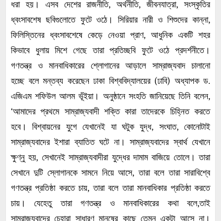
।
,
,
,
ধরা
হয়
এসব
দেশের
রাজনীতি
অর্থনীতি
জীবনযাত্রা
সংস্কৃতির
।
,
ধ্বংসাবশেষ
ছবিগুলোতে
ফুটে
ওঠে
সিরিয়ার
নারী
ও
শিশুদের
কান্না
,
ফিলিস্তিনের
ধ্বংসাবশেষে
কেড়ে
নেওয়া
প্রাণ
আধুনিক
একটি
শহর
।
কিভাবে
ধুলায়
মিশে
গেছে
তারা
প্রতিচ্ছবি
ফুটে
ওঠে
প্রদর্শনীতে
গণতন্ত্র
ও
মানবাধিকারের
শ্লোগানের
আড়ালে
সাম্রাজ্যবাদ
চালানো
(
)
.
হচ্ছে
বলে
মন্তব্য
করেছেন
ঢাকা
বিশ্ববিদ্যালয়ের
ঢাবি
অধ্যাপক
ড
।
,
এজিএম
শফিউল
আলম
ভূঁইয়া
অনুষ্ঠানে
সংহতি
জানিয়েছে
তিনি
বলেন
‘
আমাদের
প্রথমে
সাম্রাজ্যবাদী
শক্তি
কারা
তাদেরকে
চিহ্নিত
করতে
।
,
,
হবে
বিশ্বায়নের
যুগে
যেখানেই
যা
ঘটুক
যুদ্ধ
সংঘাত
কোনোটাই
।
সাম্রাজ্যবাদের
ইশারা
ব্যাতিত
ঘটে
না
সাম্রাজ্যবাদের
স্বার্থ
যেখানে
।
,
ক্ষুণ্নু
হয়
সেখানেই
সাম্রাজ্যবাদীরা
যুদ্ধের
দামাম
বাজিয়ে
তোলে
তারা
,
সেখানে
দুটি
স্লোগানকে
সামনে
নিয়ে
আসে
তারা
বলে
তারা
সারাবিশ্বে
,
গণতন্ত্র
প্রতিষ্ঠা
করতে
চায়
তারা
বলে
তারা
মানবাধিকার
প্রতিষ্ঠা
করতে
।
,
চায়
যেহেতু
তারা
গণতন্ত্র
ও
মানবাধিকারের
কথা
বলে
তাই
।
সাম্রাজ্যবাদের
চেহারা
সাধারণ
মানুষের
কাছে
তেমন
একটা
আসে
না