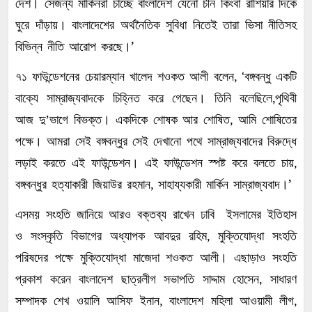
।
দেশ
সেজন্য
মার্কিনরা
চাচ্ছে
বাংলাদেশ
যেনো
চীন
কিংবা
রাশিয়ার
দিকে
।
ঘুরে
দাঁড়ায়
বাংলাদেশের
অর্থনৈতিক
সুবিধা
নিতেই
তারা
ভিসা
নীতিসহ
।
’
বিভিন্ন
নীতি
আরোপ
করছে
, ‘
৭১
ফাউন্ডেশনের
চেয়ারম্যান
খালেদ
শওকত
আলী
বলেন
বঙ্গবন্ধু
একটি
।
,
বাক্যে
সাম্রাজ্যবাদকে
চিহ্নিত
করে
গেছেন
তিনি
বলেছিলে
পৃথিবী
।
,
আজ
দু
’
ভাগে
বিভক্ত
একদিকে
শোষক
আর
শোষিত
আমি
শোষিতের
।
পক্ষে
আমরা
সেই
বঙ্গবন্ধুর
সেই
দেখানো
পথে
সাম্রাজ্যবাদের
বিরুদ্ধে
।
,
লড়াই
করতে
এই
ফাউন্ডেশন
এই
ফাউন্ডেশন
স্পষ্ট
করে
বলতে
চায়
।
’
,
বঙ্গবন্ধুর
হত্যাকারী
জিয়াউর
রহমান
সাহায্যকারী
মার্কিন
সাম্রাজ্যবাদ
এসময়
সংহতি
জানিয়ে
আরও
বক্তব্য
রাখেন
ঢাবি
ইসলামের
ইতিহাস
,
ও
সংস্কৃতি
বিভাগের
অধ্যাপক
আবদুর
রহিম
মুক্তিযোদ্ধা
সংহতি
।
পরিষদের
পক্ষে
মুক্তিযোদ্ধা
মাজেদা
শওকত
আলী
এছাড়াও
সংহতি
,
প্রকাশ
করেন
বাংলাদেশ
ছাত্রলীগ
সভাপতি
সাদ্দাম
হোসেন
সাধারণ
,
,
সম্পাদক
শেখ
ওয়ালি
আসিফ
ইনান
বাংলাদেশ
মহিলা
আওয়ামী
লীগ