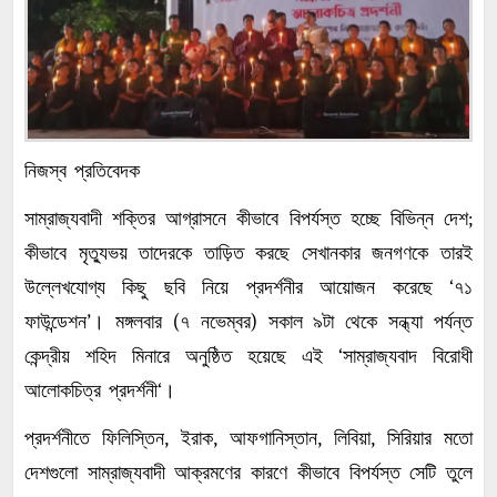
নিজস্ব
প্রতিবেদক
;
সাম্রাজ্যবাদী
শক্তির
আগ্রাসনে
কীভাবে
বিপর্যস্ত
হচ্ছে
বিভিন্ন
দেশ
কীভাবে
মৃত্যুভয়
তাদেরকে
তাড়িত
করছে
সেখানকার
জনগণকে
তারই
‘
উল্লেখযোগ্য
কিছু
ছবি
নিয়ে
প্রদর্শনীর
আয়োজন
করেছে
৭১
।
’
(
)
ফাউন্ডেশন
মঙ্গলবার
৭
নভেম্বর
সকাল
৯টা
থেকে
সন্ধ্যা
পর্যন্ত
‘
কেন্দ্রীয়
শহিদ
মিনারে
অনুষ্ঠিত
হয়েছে
এই
সাম্রাজ্যবাদ
বিরোধী
।
‘
আলোকচিত্র
প্রদর্শনী
,
,
,
,
প্রদর্শনীতে
ফিলিস্তিন
ইরাক
আফগানিস্তান
লিবিয়া
সিরিয়ার
মতো
দেশগুলো
সাম্রাজ্যবাদী
আক্রমণের
কারণে
কীভাবে
বিপর্যস্ত
সেটি
তুলে