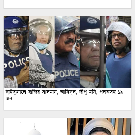
ট্রাইব্যুনালে হাজির সালমান, আনিসুল, দীপু মনি, পলকসহ ১৯
জন