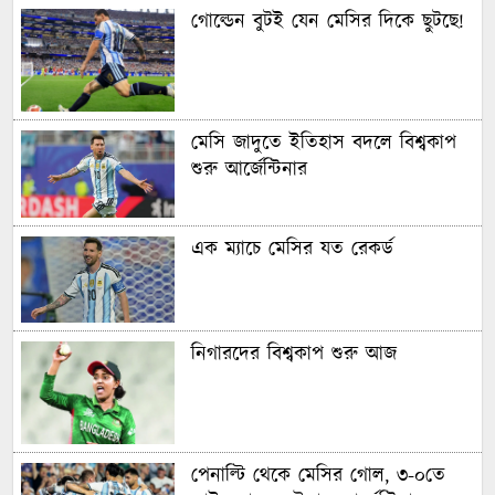
গোল্ডেন বুটই যেন মেসির দিকে ছুটছে!
মেসি জাদুতে ইতিহাস বদলে বিশ্বকাপ
শুরু আর্জেন্টিনার
এক ম্যাচে মেসির যত রেকর্ড
নিগারদের বিশ্বকাপ শুরু আজ
পেনাল্টি থেকে মেসির গোল, ৩-০তে