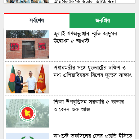
আইসল্যান্ডকে উড়াল আর্জেন্টিনা
সর্বশেষ
জনপ্রিয়
পাকিস্তানকে টানা দুবার হোয়াইটওয়াশের
জুলাই গণঅভ্যুত্থান স্মৃতি জাদুঘর
স্বাদ পেল বাংলাদেশ
উদ্বোধন ৫ আগস্ট
মিশন হেক্সা, নেইমারকে নিয়েই
প্রধানমন্ত্রীর সঙ্গে যুক্তরাষ্ট্রের দক্ষিণ ও
বিশ্বকাপে যাচ্ছে ব্রাজিল
মধ্য এশিয়াবিষয়ক বিশেষ দূতের সাক্ষাৎ
মিরপুরে সিরিজ জয়ের লক্ষ্য
শিক্ষা উপবৃত্তিসহ সরকারি ৫ ভাতার
টাইগারদের, রেকর্ডের সামনে লিটন
আবেদন শুরু আজ
সিরিজ নির্ধারণী ম্যাচে টস হেরে
ব্যাটিংয়ে বাংলাদেশ
আগস্টে তফসিলের জোর প্রস্তুতি ইসিতে