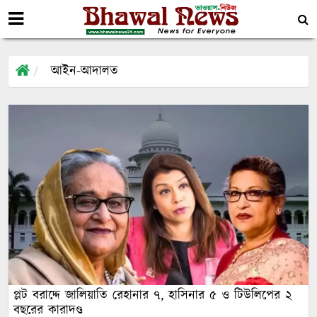
আইন-আদালত
প্লট বরাদ্দে জালিয়াতি রেহানার ৭, হাসিনার ৫ ও টিউলিপের ২
বছরের কারাদণ্ড